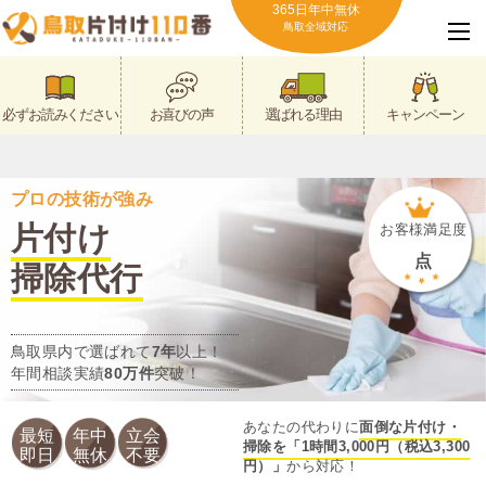
365日年中無休
鳥取全域対応
必ずお読みください
お喜びの声
選ばれる理由
キャンペーン
プロの技術が強み
片付け
お客様満足度
点
掃除代行
鳥取県内で選ばれて
7年
以上！
年間相談実績
80万件
突破！
あなたの代わりに
面倒な片付け・
最短
年中
立会
掃除を「1時間3,000円（税込3,300
即日
無休
不要
円）」
から対応！