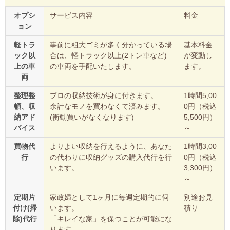
オプシ
サービス内容
料金
ョン
軽トラ
事前に粗大ゴミが多く分かっている場
基本料金
ック以
合は、軽トラック以上(2トン車など)
が変動し
上の車
の車両を手配いたします。
ます。
両
整理整
プロの収納技術が身に付きます。
1時間5,00
頓、収
余計なモノを買わなくて済みます。
0円（税込
納アド
(衝動買いがなくなります)
5,500円）
バイス
～
買物代
よりよい収納を行えるように、あなた
1時間3,00
行
の代わりに収納グッズの購入代行を行
0円（税込
います。
3,300円）
～
定期片
家政婦として1ヶ月に毎週定期的に伺
別途お見
付け(掃
います。
積り
除)代行
「キレイな家」を保つことが可能にな
ります。