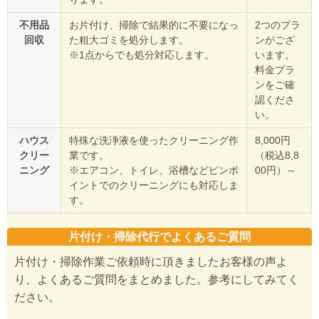
不用品
お片付け、掃除で結果的に不要になっ
2つのプラ
回収
た粗大ゴミを処分します。
ンがござ
※1点からでも処分対応します。
います。
料金プラ
ンをご確
認くださ
い。
ハウス
特殊な洗浄液を使ったクリーニング作
8,000円
クリー
業です。
（税込8,8
ニング
※エアコン、トイレ、浴槽などピンポ
00円）～
イントでのクリーニングにも対応しま
す。
片付け・掃除代行でよくあるご質問
片付け・掃除作業ご依頼時に頂きましたお客様の声よ
り、よくあるご質問をまとめました。参考にしてみてく
ださい。