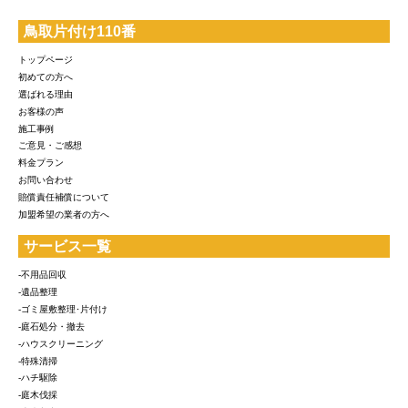
鳥取片付け110番
トップページ
初めての方へ
選ばれる理由
お客様の声
施工事例
ご意見・ご感想
料金プラン
お問い合わせ
賠償責任補償について
加盟希望の業者の方へ
サービス一覧
-不用品回収
-遺品整理
-ゴミ屋敷整理･片付け
-庭石処分・撤去
-ハウスクリーニング
-特殊清掃
-ハチ駆除
-庭木伐採