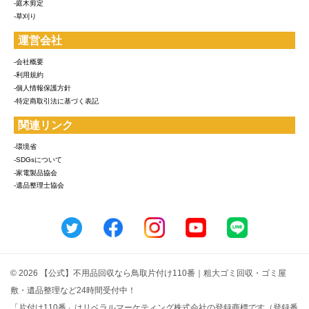
-庭木剪定
-草刈り
運営会社
-会社概要
-利用規約
-個人情報保護方針
-特定商取引法に基づく表記
関連リンク
-環境省
-SDGsについて
-家電製品協会
-遺品整理士協会
© 2026 【公式】不用品回収なら鳥取片付け110番｜粗大ゴミ回収・ゴミ屋
敷・遺品整理など24時間受付中！
「片付け110番」はリベラルマーケティング株式会社の登録商標です（登録番