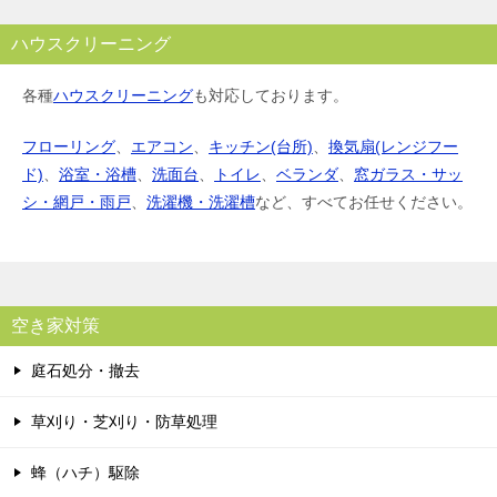
ハウスクリーニング
各種
ハウスクリーニング
も対応しております。
フローリング
、
エアコン
、
キッチン(台所)
、
換気扇(レンジフー
ド)
、
浴室・浴槽
、
洗面台
、
トイレ
、
ベランダ
、
窓ガラス・サッ
シ・網戸・雨戸
、
洗濯機・洗濯槽
など、すべてお任せください。
空き家対策
庭石処分・撤去
草刈り・芝刈り・防草処理
蜂（ハチ）駆除