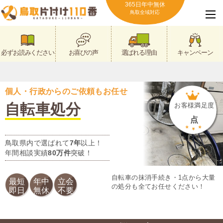
365日年中無休
鳥取全域対応
必ずお読みください
お喜びの声
選ばれる理由
キャンペーン
個人・行政からのご依頼もお任せ
自転車処分
お客様満足度
点
鳥取県内で選ばれて
7年
以上！
年間相談実績
80万件
突破！
自転車の抹消手続き・1点から大量
最短
年中
立会
の処分も全てお任せください！
即日
無休
不要