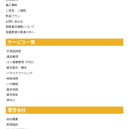
施工事例
ご意見・ご感想
料金プラン
お問い合わせ
賠償責任補償について
加盟希望の業者の方へ
サービス一覧
-不用品回収
-遺品整理
-ゴミ屋敷整理･片付け
-庭石処分・撤去
-ハウスクリーニング
-特殊清掃
-ハチ駆除
-庭木伐採
-庭木剪定
-草刈り
運営会社
-会社概要
-利用規約