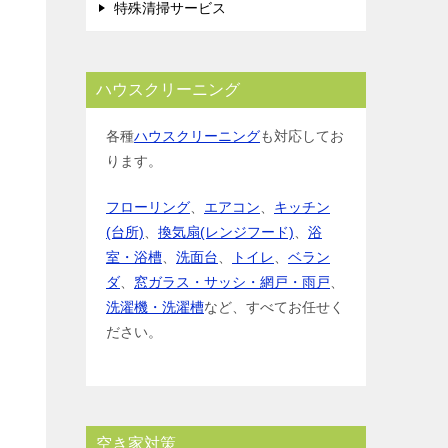
特殊清掃サービス
ハウスクリーニング
各種
ハウスクリーニング
も対応してお
ります。
フローリング
、
エアコン
、
キッチン
(台所)
、
換気扇(レンジフード)
、
浴
室・浴槽
、
洗面台
、
トイレ
、
ベラン
ダ
、
窓ガラス・サッシ・網戸・雨戸
、
洗濯機・洗濯槽
など、すべてお任せく
ださい。
空き家対策