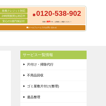
各種クレジット対応
0120-538-902
24時間夜間も対応中
安心の1億円保証付
無料
見積り
です。お気軽にご相談ください！
メールフォームでのお問い合わせ
サービス一覧情報
片付け・掃除代行
不用品回収
ゴミ屋敷片付け(整理)
遺品整理