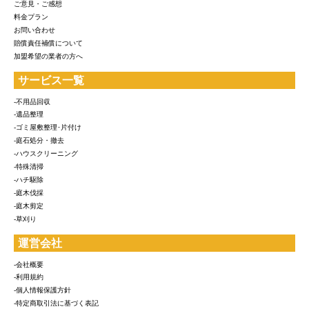
ご意見・ご感想
料金プラン
お問い合わせ
賠償責任補償について
加盟希望の業者の方へ
サービス一覧
-不用品回収
-遺品整理
-ゴミ屋敷整理･片付け
-庭石処分・撤去
-ハウスクリーニング
-特殊清掃
-ハチ駆除
-庭木伐採
-庭木剪定
-草刈り
運営会社
-会社概要
-利用規約
-個人情報保護方針
-特定商取引法に基づく表記