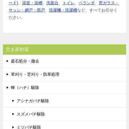
ード)
、
浴室・浴槽
、
洗面台
、
トイレ
、
ベランダ
、
窓ガラス・
サッシ・網戸・雨戸
、
洗濯機・洗濯槽
など、すべてお任せく
ださい。
空き家対策
庭石処分・撤去
草刈り・芝刈り・防草処理
蜂（ハチ）駆除
アシナガバチ駆除
スズメバチ駆除
ミツバチ駆除