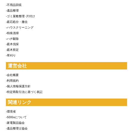
-不用品回収
-遺品整理
-ゴミ屋敷整理･片付け
-庭石処分・撤去
-ハウスクリーニング
-特殊清掃
-ハチ駆除
-庭木伐採
-庭木剪定
-草刈り
運営会社
-会社概要
-利用規約
-個人情報保護方針
-特定商取引法に基づく表記
関連リンク
-環境省
-SDGsについて
-家電製品協会
-遺品整理士協会