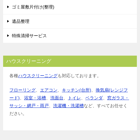
ョ
ゴミ屋敷片付け(整理)
ン
遺品整理
特殊清掃サービス
ハウスクリーニング
各種
ハウスクリーニング
も対応しております。
フローリング
、
エアコン
、
キッチン(台所)
、
換気扇(レンジフ
ード)
、
浴室・浴槽
、
洗面台
、
トイレ
、
ベランダ
、
窓ガラス・
サッシ・網戸・雨戸
、
洗濯機・洗濯槽
など、すべてお任せく
ださい。