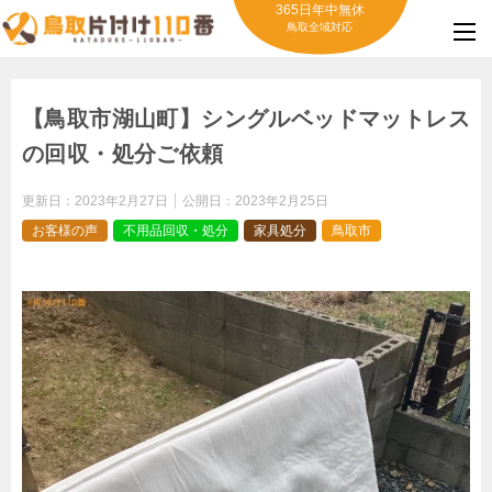
365日年中無休
鳥取全域対応
【鳥取市湖山町】シングルベッドマットレス
の回収・処分ご依頼
更新日：
2023年2月27日
公開日：
2023年2月25日
お客様の声
不用品回収・処分
家具処分
鳥取市