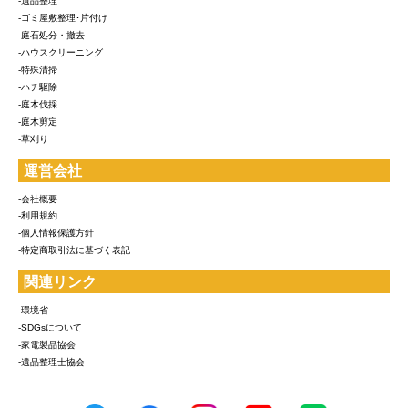
-遺品整理
-ゴミ屋敷整理･片付け
-庭石処分・撤去
-ハウスクリーニング
-特殊清掃
-ハチ駆除
-庭木伐採
-庭木剪定
-草刈り
運営会社
-会社概要
-利用規約
-個人情報保護方針
-特定商取引法に基づく表記
関連リンク
-環境省
-SDGsについて
-家電製品協会
-遺品整理士協会