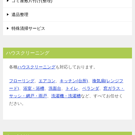
ゴミ屋敷片付け(整理)
遺品整理
特殊清掃サービス
ハウスクリーニング
各種
ハウスクリーニング
も対応しております。
フローリング
、
エアコン
、
キッチン(台所)
、
換気扇(レンジフ
ード)
、
浴室・浴槽
、
洗面台
、
トイレ
、
ベランダ
、
窓ガラス・
サッシ・網戸・雨戸
、
洗濯機・洗濯槽
など、すべてお任せく
ださい。