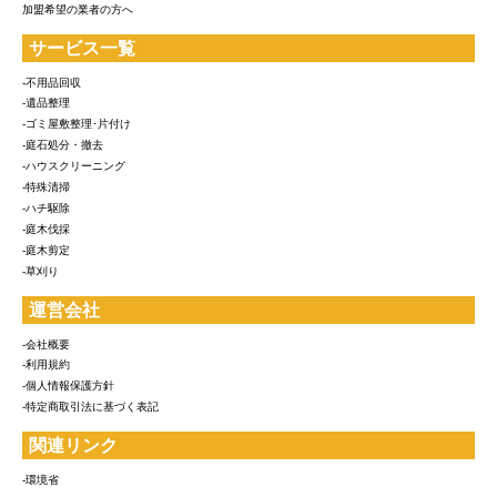
加盟希望の業者の方へ
サービス一覧
-不用品回収
-遺品整理
-ゴミ屋敷整理･片付け
-庭石処分・撤去
-ハウスクリーニング
-特殊清掃
-ハチ駆除
-庭木伐採
-庭木剪定
-草刈り
運営会社
-会社概要
-利用規約
-個人情報保護方針
-特定商取引法に基づく表記
関連リンク
-環境省