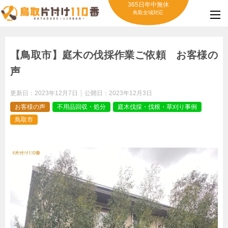
365日年中無休
鳥取全域対応
【鳥取市】庭木の伐採作業ご依頼 お客様の
声
更新日：
2023年12月7日
公開日：
2023年12月3日
お客様の声
不用品回収・処分
庭木伐採・伐根・草刈り事例
鳥取市