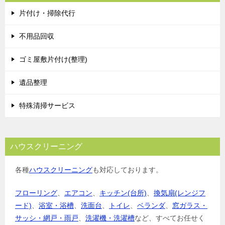
片付け・掃除代行
不用品回収
ゴミ屋敷片付け(整理)
遺品整理
特殊清掃サービス
ハウスクリーニング
各種
ハウスクリーニング
も対応しております。
フローリング
、
エアコン
、
キッチン(台所)
、
換気扇(レンジフ
ード)
、
浴室・浴槽
、
洗面台
、
トイレ
、
ベランダ
、
窓ガラス・
サッシ・網戸・雨戸
、
洗濯機・洗濯槽
など、すべてお任せく