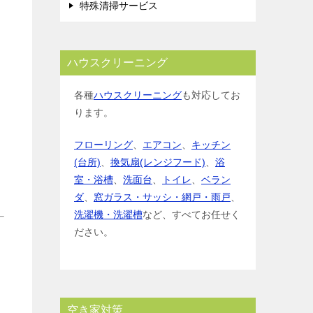
特殊清掃サービス
ハウスクリーニング
各種
ハウスクリーニング
も対応してお
ります。
フローリング
、
エアコン
、
キッチン
(台所)
、
換気扇(レンジフード)
、
浴
室・浴槽
、
洗面台
、
トイレ
、
ベラン
ダ
、
窓ガラス・サッシ・網戸・雨戸
、
洗濯機・洗濯槽
など、すべてお任せく
ださい。
空き家対策