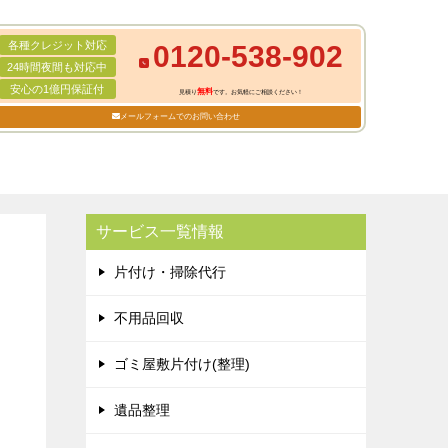
各種クレジット対応
0120-538-902
24時間夜間も対応中
安心の1億円保証付
無料
見積り
です。お気軽にご相談ください！
メールフォームでのお問い合わせ
サービス一覧情報
片付け・掃除代行
不用品回収
ゴミ屋敷片付け(整理)
遺品整理