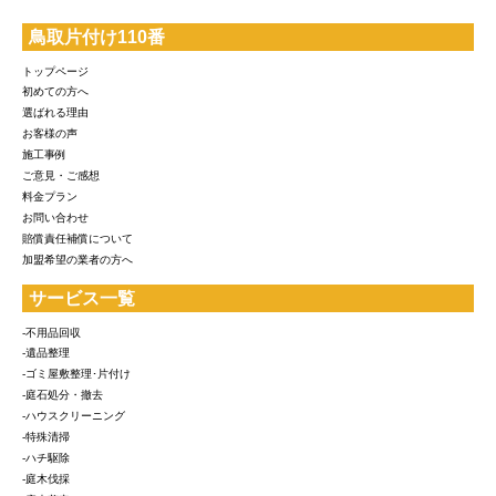
鳥取片付け110番
トップページ
初めての方へ
選ばれる理由
お客様の声
施工事例
ご意見・ご感想
料金プラン
お問い合わせ
賠償責任補償について
加盟希望の業者の方へ
サービス一覧
-不用品回収
-遺品整理
-ゴミ屋敷整理･片付け
-庭石処分・撤去
-ハウスクリーニング
-特殊清掃
-ハチ駆除
-庭木伐採