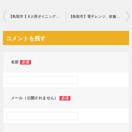
投
【鳥取市 】6人用ダイニングテーブル、二段ベッド等の回収・処分
【鳥取市】電子レンジ、炊飯器、ポット、収納ケース、かご等の回収
稿
ナ
コメントを残す
ビ
ゲ
ー
名前
必須
シ
ョ
ン
メール（公開されません）
必須