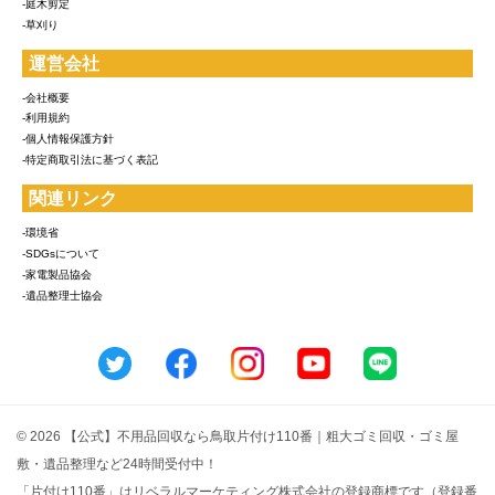
-庭木剪定
-草刈り
運営会社
-会社概要
-利用規約
-個人情報保護方針
-特定商取引法に基づく表記
関連リンク
-環境省
-SDGsについて
-家電製品協会
-遺品整理士協会
© 2026 【公式】不用品回収なら鳥取片付け110番｜粗大ゴミ回収・ゴミ屋
敷・遺品整理など24時間受付中！
「片付け110番」はリベラルマーケティング株式会社の登録商標です（登録番