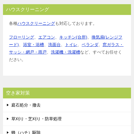
ハウスクリーニング
各種
ハウスクリーニング
も対応しております。
フローリング
、
エアコン
、
キッチン(台所)
、
換気扇(レンジフ
ード)
、
浴室・浴槽
、
洗面台
、
トイレ
、
ベランダ
、
窓ガラス・
サッシ・網戸・雨戸
、
洗濯機・洗濯槽
など、すべてお任せく
ださい。
空き家対策
庭石処分・撤去
草刈り・芝刈り・防草処理
蜂（ハチ）駆除