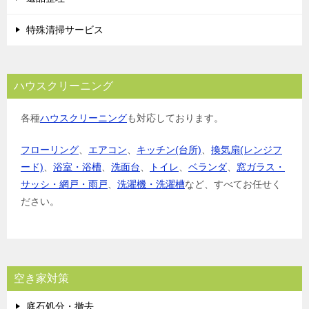
特殊清掃サービス
ハウスクリーニング
各種
ハウスクリーニング
も対応しております。
フローリング
、
エアコン
、
キッチン(台所)
、
換気扇(レンジフ
ード)
、
浴室・浴槽
、
洗面台
、
トイレ
、
ベランダ
、
窓ガラス・
サッシ・網戸・雨戸
、
洗濯機・洗濯槽
など、すべてお任せく
ださい。
空き家対策
庭石処分・撤去