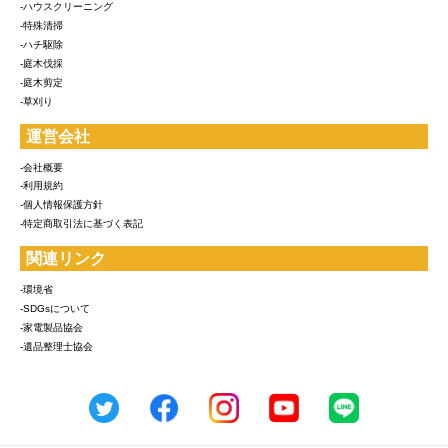
-ハウスクリーニング
-特殊清掃
-ハチ駆除
-庭木伐採
-庭木剪定
-草刈り
運営会社
-会社概要
-利用規約
-個人情報保護方針
-特定商取引法に基づく表記
関連リンク
-環境省
-SDGsについて
-家電製品協会
-遺品整理士協会