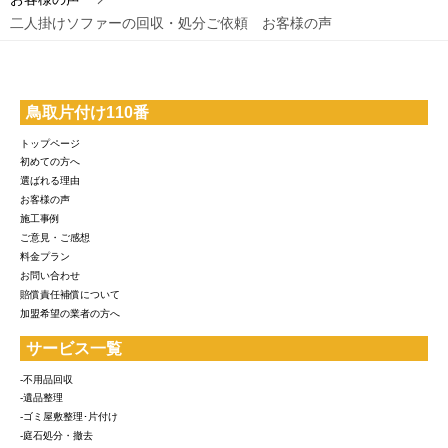
二人掛けソファーの回収・処分ご依頼 お客様の声
鳥取片付け110番
トップページ
初めての方へ
選ばれる理由
お客様の声
施工事例
ご意見・ご感想
料金プラン
お問い合わせ
賠償責任補償について
加盟希望の業者の方へ
サービス一覧
-不用品回収
-遺品整理
-ゴミ屋敷整理･片付け
-庭石処分・撤去