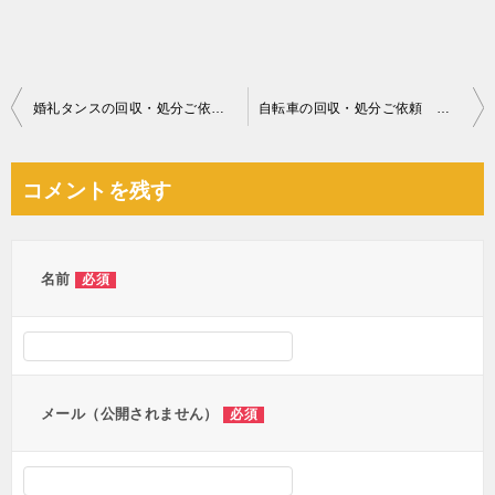
投
婚礼タンスの回収・処分ご依頼 お客様の声
自転車の回収・処分ご依頼 お客様の声
稿
ナ
コメントを残す
ビ
ゲ
ー
名前
必須
シ
ョ
ン
メール（公開されません）
必須