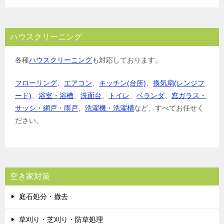
ハウスクリーニング
各種
ハウスクリーニング
も対応しております。
フローリング
、
エアコン
、
キッチン(台所)
、
換気扇(レンジフ
ード)
、
浴室・浴槽
、
洗面台
、
トイレ
、
ベランダ
、
窓ガラス・
サッシ・網戸・雨戸
、
洗濯機・洗濯槽
など、すべてお任せく
ださい。
空き家対策
庭石処分・撤去
草刈り・芝刈り・防草処理