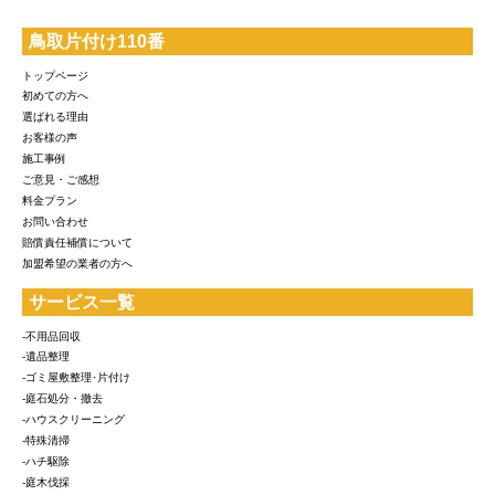
鳥取片付け110番
トップページ
初めての方へ
選ばれる理由
お客様の声
施工事例
ご意見・ご感想
料金プラン
お問い合わせ
賠償責任補償について
加盟希望の業者の方へ
サービス一覧
-不用品回収
-遺品整理
-ゴミ屋敷整理･片付け
-庭石処分・撤去
-ハウスクリーニング
-特殊清掃
-ハチ駆除
-庭木伐採