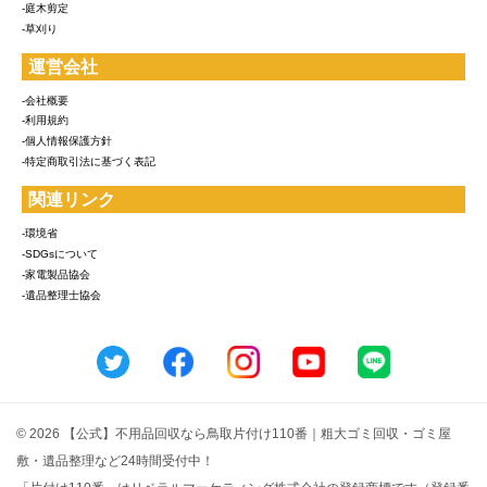
-庭木剪定
-草刈り
運営会社
-会社概要
-利用規約
-個人情報保護方針
-特定商取引法に基づく表記
関連リンク
-環境省
-SDGsについて
-家電製品協会
-遺品整理士協会
© 2026 【公式】不用品回収なら鳥取片付け110番｜粗大ゴミ回収・ゴミ屋
敷・遺品整理など24時間受付中！