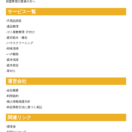
加盟希望の業者の方へ
サービス一覧
-不用品回収
-遺品整理
-ゴミ屋敷整理･片付け
-庭石処分・撤去
-ハウスクリーニング
-特殊清掃
-ハチ駆除
-庭木伐採
-庭木剪定
-草刈り
運営会社
-会社概要
-利用規約
-個人情報保護方針
-特定商取引法に基づく表記
関連リンク
-環境省
-SDGsについて