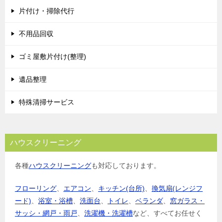
片付け・掃除代行
ー
シ
不用品回収
ョ
ゴミ屋敷片付け(整理)
ン
遺品整理
特殊清掃サービス
ハウスクリーニング
各種
ハウスクリーニング
も対応しております。
フローリング
、
エアコン
、
キッチン(台所)
、
換気扇(レンジフ
ード)
、
浴室・浴槽
、
洗面台
、
トイレ
、
ベランダ
、
窓ガラス・
サッシ・網戸・雨戸
、
洗濯機・洗濯槽
など、すべてお任せく