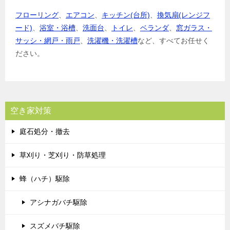
フローリング
、
エアコン
、
キッチン(台所)
、
換気扇(レンジフ
ード)
、
浴室・浴槽
、
洗面台
、
トイレ
、
ベランダ
、
窓ガラス・
サッシ・網戸・雨戸
、
洗濯機・洗濯槽
など、すべてお任せく
ださい。
空き家対策
庭石処分・撤去
草刈り・芝刈り・防草処理
蜂（ハチ）駆除
アシナガバチ駆除
スズメバチ駆除