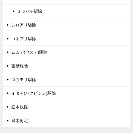
ミツバチ駆除
シロアリ駆除
ゴキブリ駆除
ムカデ(ヤスデ)駆除
害獣駆除
コウモリ駆除
イタチ(ハクビシン)駆除
庭木伐採
庭木剪定