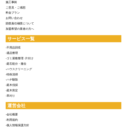
施工事例
ご意見・ご感想
料金プラン
お問い合わせ
賠償責任補償について
加盟希望の業者の方へ
サービス一覧
-不用品回収
-遺品整理
-ゴミ屋敷整理･片付け
-庭石処分・撤去
-ハウスクリーニング
-特殊清掃
-ハチ駆除
-庭木伐採
-庭木剪定
-草刈り
運営会社
-会社概要
-利用規約
-個人情報保護方針