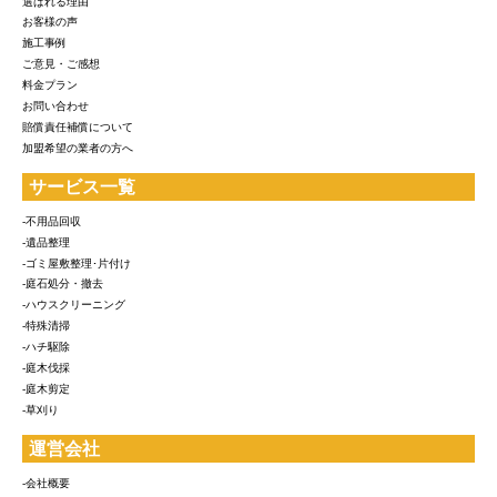
選ばれる理由
お客様の声
施工事例
ご意見・ご感想
料金プラン
お問い合わせ
賠償責任補償について
加盟希望の業者の方へ
サービス一覧
-不用品回収
-遺品整理
-ゴミ屋敷整理･片付け
-庭石処分・撤去
-ハウスクリーニング
-特殊清掃
-ハチ駆除
-庭木伐採
-庭木剪定
-草刈り
運営会社
-会社概要