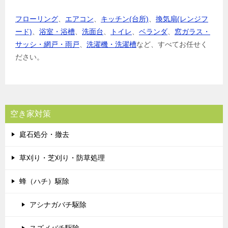
フローリング
、
エアコン
、
キッチン(台所)
、
換気扇(レンジフ
ード)
、
浴室・浴槽
、
洗面台
、
トイレ
、
ベランダ
、
窓ガラス・
サッシ・網戸・雨戸
、
洗濯機・洗濯槽
など、すべてお任せく
ださい。
空き家対策
庭石処分・撤去
草刈り・芝刈り・防草処理
蜂（ハチ）駆除
アシナガバチ駆除
スズメバチ駆除