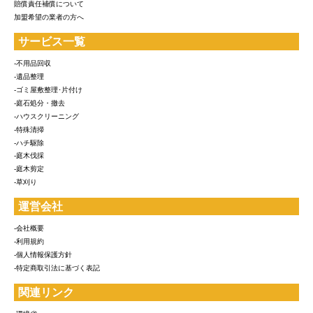
賠償責任補償について
加盟希望の業者の方へ
サービス一覧
-不用品回収
-遺品整理
-ゴミ屋敷整理･片付け
-庭石処分・撤去
-ハウスクリーニング
-特殊清掃
-ハチ駆除
-庭木伐採
-庭木剪定
-草刈り
運営会社
-会社概要
-利用規約
-個人情報保護方針
-特定商取引法に基づく表記
関連リンク