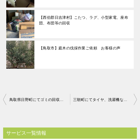
【西伯郡日吉津村】こたつ、ラグ、小型家電、座布
団、布団等の回収
【鳥取市】庭木の伐採作業ご依頼 お客様の声
投
鳥取県日野町にてゴミの回収 お客様の声
三朝町にてタイヤ、洗濯機などの回収処分 お客様の声
稿
ナ
ビ
サービス一覧情報
ゲ