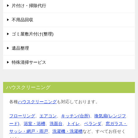
片付け・掃除代行
ー
シ
不用品回収
ョ
ゴミ屋敷片付け(整理)
ン
遺品整理
特殊清掃サービス
ハウスクリーニング
各種
ハウスクリーニング
も対応しております。
フローリング
、
エアコン
、
キッチン(台所)
、
換気扇(レンジフ
ード)
、
浴室・浴槽
、
洗面台
、
トイレ
、
ベランダ
、
窓ガラス・
サッシ・網戸・雨戸
、
洗濯機・洗濯槽
など、すべてお任せく