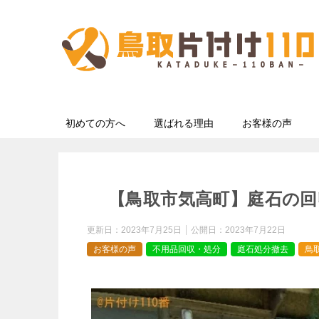
初めての方へ
選ばれる理由
お客様の声
【鳥取市気高町】庭石の回
更新日：
2023年7月25日
公開日：
2023年7月22日
お客様の声
不用品回収・処分
庭石処分撤去
鳥