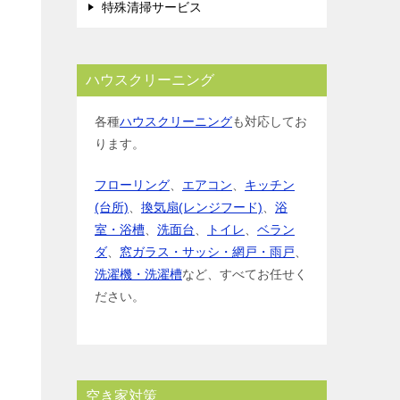
特殊清掃サービス
ハウスクリーニング
各種
ハウスクリーニング
も対応してお
ります。
フローリング
、
エアコン
、
キッチン
(台所)
、
換気扇(レンジフード)
、
浴
室・浴槽
、
洗面台
、
トイレ
、
ベラン
ダ
、
窓ガラス・サッシ・網戸・雨戸
、
洗濯機・洗濯槽
など、すべてお任せく
ださい。
空き家対策