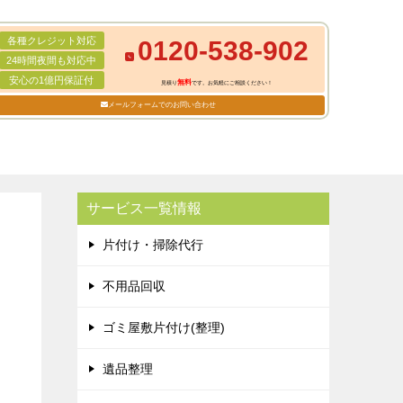
各種クレジット対応
0120-538-902
24時間夜間も対応中
安心の1億円保証付
無料
見積り
です。お気軽にご相談ください！
メールフォームでのお問い合わせ
サービス一覧情報
片付け・掃除代行
不用品回収
ゴミ屋敷片付け(整理)
遺品整理