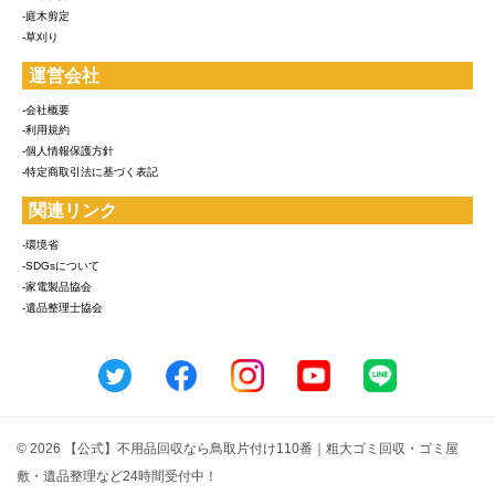
-庭木剪定
-草刈り
運営会社
-会社概要
-利用規約
-個人情報保護方針
-特定商取引法に基づく表記
関連リンク
-環境省
-SDGsについて
-家電製品協会
-遺品整理士協会
© 2026 【公式】不用品回収なら鳥取片付け110番｜粗大ゴミ回収・ゴミ屋
敷・遺品整理など24時間受付中！