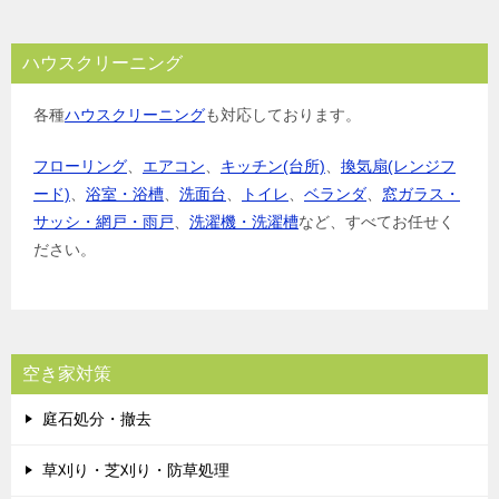
ハウスクリーニング
各種
ハウスクリーニング
も対応しております。
フローリング
、
エアコン
、
キッチン(台所)
、
換気扇(レンジフ
ード)
、
浴室・浴槽
、
洗面台
、
トイレ
、
ベランダ
、
窓ガラス・
サッシ・網戸・雨戸
、
洗濯機・洗濯槽
など、すべてお任せく
ださい。
空き家対策
庭石処分・撤去
草刈り・芝刈り・防草処理