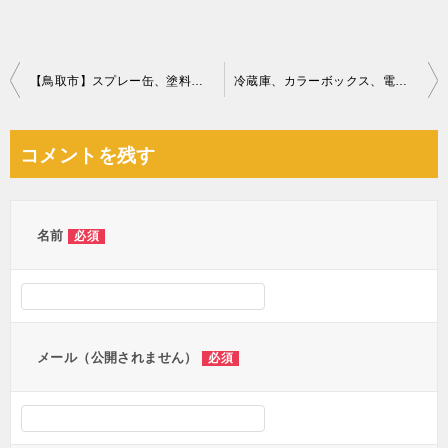
投
【鳥取市】スプレー缶、塗料等の回収・処分ご依頼 お客様の声
冷蔵庫、カラーボックス、電線、大工道具、棚、釣り竿、傘等の回収
稿
ナ
コメントを残す
ビ
ゲ
ー
名前
必須
シ
ョ
ン
メール（公開されません）
必須