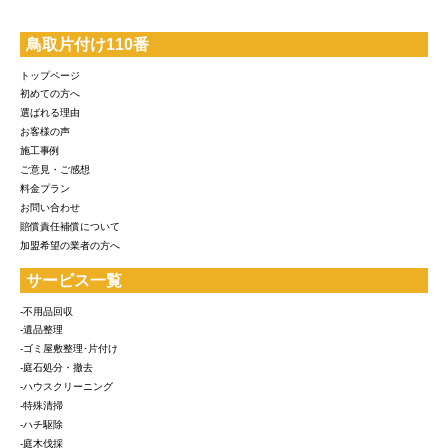
鳥取片付け110番
トップページ
初めての方へ
選ばれる理由
お客様の声
施工事例
ご意見・ご感想
料金プラン
お問い合わせ
賠償責任補償について
加盟希望の業者の方へ
サービス一覧
-不用品回収
-遺品整理
-ゴミ屋敷整理･片付け
-庭石処分・撤去
-ハウスクリーニング
-特殊清掃
-ハチ駆除
-庭木伐採