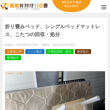
365日年中無休
鳥取全域対応
折り畳みベッド、シングルベッドマットレ
ス、こたつの回収・処分
更新日：
2024年5月25日
公開日：
2020年12月16日
お客様の声
ベッド処分
不用品回収・処分
家具処分
家電処分