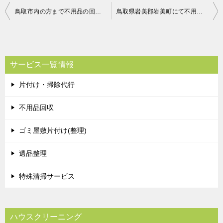
投
鳥取市内の方まで不用品の回収に行って参りました。
鳥取県岩美郡岩美町にて不用品の回収 お客様の声
稿
ナ
ビ
サービス一覧情報
ゲ
片付け・掃除代行
ー
シ
不用品回収
ョ
ゴミ屋敷片付け(整理)
ン
遺品整理
特殊清掃サービス
ハウスクリーニング