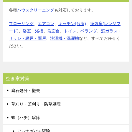
各種
ハウスクリーニング
も対応しております。
フローリング
、
エアコン
、
キッチン(台所)
、
換気扇(レンジフ
ード)
、
浴室・浴槽
、
洗面台
、
トイレ
、
ベランダ
、
窓ガラス・
サッシ・網戸・雨戸
、
洗濯機・洗濯槽
など、すべてお任せく
ださい。
空き家対策
庭石処分・撤去
草刈り・芝刈り・防草処理
蜂（ハチ）駆除
アシナガバチ駆除