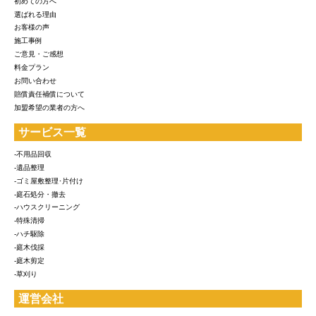
初めての方へ
選ばれる理由
お客様の声
施工事例
ご意見・ご感想
料金プラン
お問い合わせ
賠償責任補償について
加盟希望の業者の方へ
サービス一覧
-不用品回収
-遺品整理
-ゴミ屋敷整理･片付け
-庭石処分・撤去
-ハウスクリーニング
-特殊清掃
-ハチ駆除
-庭木伐採
-庭木剪定
-草刈り
運営会社