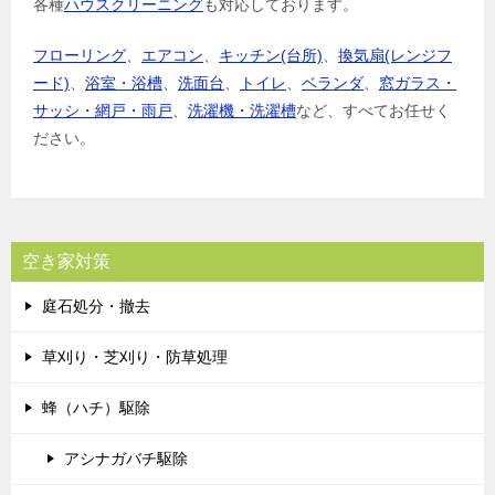
各種
ハウスクリーニング
も対応しております。
フローリング
、
エアコン
、
キッチン(台所)
、
換気扇(レンジフ
ード)
、
浴室・浴槽
、
洗面台
、
トイレ
、
ベランダ
、
窓ガラス・
サッシ・網戸・雨戸
、
洗濯機・洗濯槽
など、すべてお任せく
ださい。
空き家対策
庭石処分・撤去
草刈り・芝刈り・防草処理
蜂（ハチ）駆除
アシナガバチ駆除