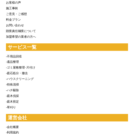
お客様の声
施工事例
ご意見・ご感想
料金プラン
お問い合わせ
賠償責任補償について
加盟希望の業者の方へ
サービス一覧
-不用品回収
-遺品整理
-ゴミ屋敷整理･片付け
-庭石処分・撤去
-ハウスクリーニング
-特殊清掃
-ハチ駆除
-庭木伐採
-庭木剪定
-草刈り
運営会社
-会社概要
-利用規約