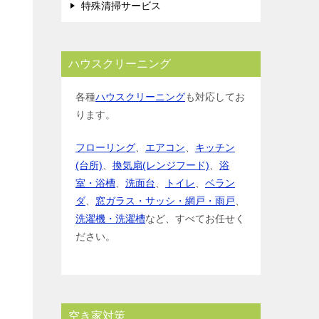
特殊清掃サービス
ハウスクリーニング
各種
ハウスクリーニング
も対応してお
ります。
フローリング
、
エアコン
、
キッチン
(台所)
、
換気扇(レンジフード)
、
浴
室・浴槽
、
洗面台
、
トイレ
、
ベラン
ダ
、
窓ガラス・サッシ・網戸・雨戸
、
洗濯機・洗濯槽
など、すべてお任せく
ださい。
空き家対策