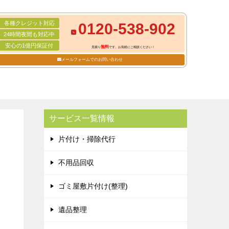
各種クレジット対応
0120-538-902
24時間夜間も対応中
安心の1億円保証付
無料
見積り
です。お気軽にご相談ください！
メールフォームでのお問い合わせ
サービス一覧情報
片付け・掃除代行
不用品回収
ゴミ屋敷片付け(整理)
遺品整理