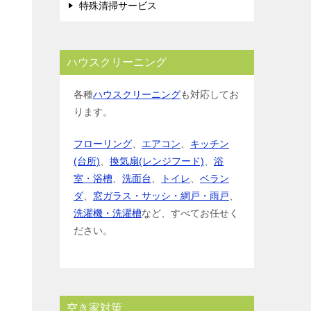
特殊清掃サービス
ハウスクリーニング
各種
ハウスクリーニング
も対応してお
ります。
フローリング
、
エアコン
、
キッチン
(台所)
、
換気扇(レンジフード)
、
浴
室・浴槽
、
洗面台
、
トイレ
、
ベラン
ダ
、
窓ガラス・サッシ・網戸・雨戸
、
洗濯機・洗濯槽
など、すべてお任せく
ださい。
空き家対策