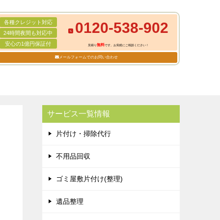
各種クレジット対応
0120-538-902
24時間夜間も対応中
安心の1億円保証付
無料
見積り
です。お気軽にご相談ください！
メールフォームでのお問い合わせ
サービス一覧情報
片付け・掃除代行
不用品回収
ゴミ屋敷片付け(整理)
遺品整理