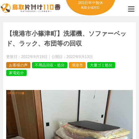
365日年中無休
鳥取全域対応
【境港市小篠津町】洗濯機、ソファーベッ
ド、ラック、布団等の回収
更新日：
2022年9月19日
公開日：
2022年9月13日
お客様の声
不用品回収・処分
境港市
大量ゴミ処分
家電処分