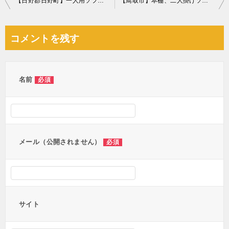
【日野郡日野町】一人用ソファーの回収・処分ご依頼 お客様の声
【鳥取市】本棚、二人掛けソファー、衣装ケース、ラック等の回収
稿
ナ
コメントを残す
ビ
ゲ
ー
名前
必須
シ
ョ
ン
メール（公開されません）
必須
サイト