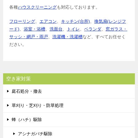
各種
ハウスクリーニング
も対応しております。
フローリング
、
エアコン
、
キッチン(台所)
、
換気扇(レンジフ
ード)
、
浴室・浴槽
、
洗面台
、
トイレ
、
ベランダ
、
窓ガラス・
サッシ・網戸・雨戸
、
洗濯機・洗濯槽
など、すべてお任せく
ださい。
空き家対策
庭石処分・撤去
草刈り・芝刈り・防草処理
蜂（ハチ）駆除
アシナガバチ駆除