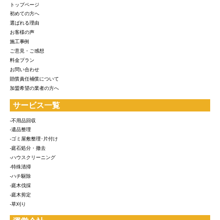
トップページ
初めての方へ
選ばれる理由
お客様の声
施工事例
ご意見・ご感想
料金プラン
お問い合わせ
賠償責任補償について
加盟希望の業者の方へ
サービス一覧
-不用品回収
-遺品整理
-ゴミ屋敷整理･片付け
-庭石処分・撤去
-ハウスクリーニング
-特殊清掃
-ハチ駆除
-庭木伐採
-庭木剪定
-草刈り